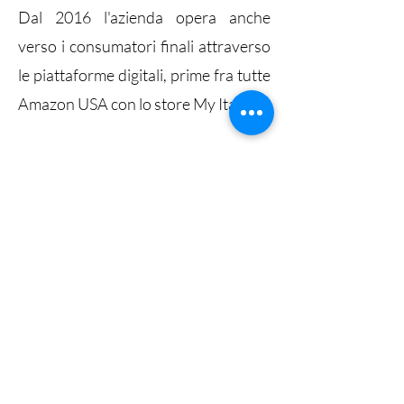
Dal 2016 l'azienda opera anche
verso i consumatori finali attraverso
le piattaforme digitali, prime fra tutte
Amazon USA con lo store My Italy.
Dal 2018 sono stati aperti altri
mercati digitali della galassia Amazon
(Italia, Germania, Francia, UK).
Nel 2023 è stato lanciato il progetto
di e-commerce europeo Food of
Tuscany, dove il focus è dato alle
denominazioni di qualità Toscane,
prime fra tutte le Di Origipe Protetta